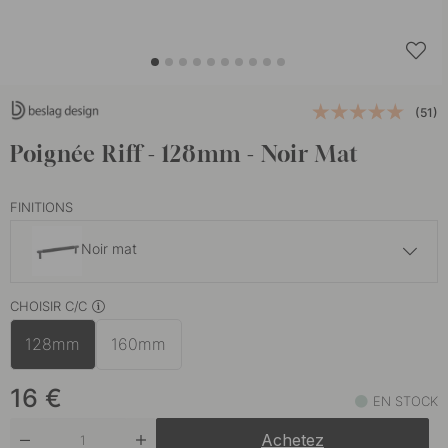
(51)
Poignée Riff - 128mm - Noir Mat
FINITIONS
Noir mat
15.50 €
CHOISIR C/C
Finition en acier inoxydable
En stock
128mm
160mm
15.50 €
Laiton mat
En stock
16
€
EN STOCK
Achetez