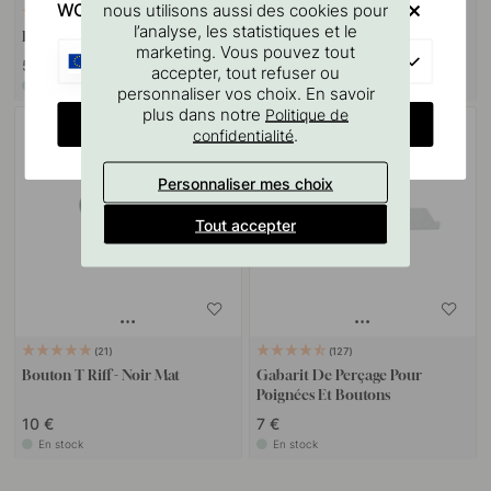
WOULD YOU RATHER VISIT?
nous utilisons aussi des cookies pour
+ COULEURS
13
22
l’analyse, les statistiques et le
Bouton Graf - Noir Mat
Bouton Riff - Noir Mat
marketing. Vous pouvez tout
EU
5.50 €
5.30 €
accepter, tout refuser ou
En stock
En stock
personnaliser vos choix. En savoir
plus dans notre
Politique de
CHANGE COUNTRY
.
confidentialité
Personnaliser mes choix
Tout accepter
21
127
Bouton T Riff - Noir Mat
Gabarit De Perçage Pour
Poignées Et Boutons
10 €
7 €
En stock
En stock