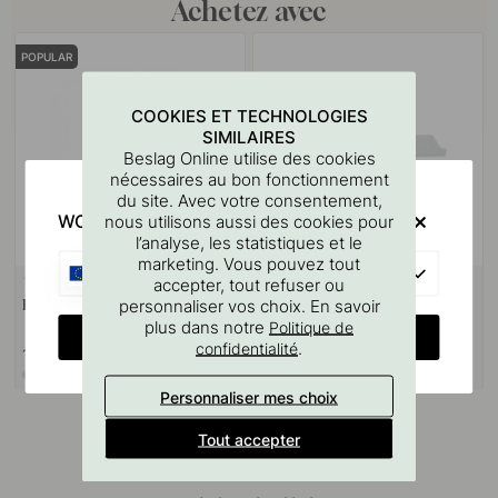
Achetez avec
POPULAR
COOKIES ET TECHNOLOGIES
SIMILAIRES
Beslag Online utilise des cookies
nécessaires au bon fonctionnement
du site. Avec votre consentement,
WOULD YOU RATHER VISIT?
nous utilisons aussi des cookies pour
l’analyse, les statistiques et le
marketing. Vous pouvez tout
EU
+ COULEURS
3
127
accepter, tout refuser ou
personnaliser vos choix. En savoir
Bouton Mynta - Plaqué Nickel
Gabarit De Perçage Pour
Poignées Et Boutons
plus dans notre
Politique de
CHANGE COUNTRY
.
confidentialité
14 €
7 €
En stock
En stock
Personnaliser mes choix
Tout accepter