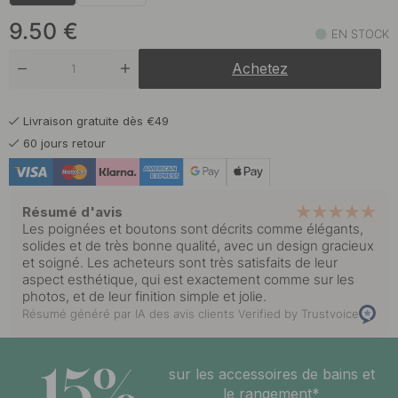
9.50 €
Acier inoxydable
En stock
9.50
€
EN STOCK
9.50 €
Laiton
Achetez
En stock
9.50 €
Noir mat
Livraison gratuite dès €49
En stock
60 jours retour
9.50 €
Plaqué nickel
En stock
Résumé d'avis
Les poignées et boutons sont décrits comme élégants,
solides et de très bonne qualité, avec un design gracieux
et soigné. Les acheteurs sont très satisfaits de leur
aspect esthétique, qui est exactement comme sur les
photos, et de leur finition simple et jolie.
Résumé généré par IA des avis clients
Verified by Trustvoice
15%
sur les accessoires de bains et
le rangement*