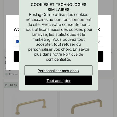
COOKIES ET TECHNOLOGIES
SIMILAIRES
Beslag Online utilise des cookies
nécessaires au bon fonctionnement
du site. Avec votre consentement,
WOULD YOU RATHER VISIT?
nous utilisons aussi des cookies pour
l’analyse, les statistiques et le
marketing. Vous pouvez tout
EU
accepter, tout refuser ou
personnaliser vos choix. En savoir
SUPPORT MURAL
127
10
plus dans notre
Politique de
CHANGE COUNTRY
Gabarit De Perçage Pour
Goupille à vis M4x50mm 1
.
confidentialité
Poignées Et Boutons
pièce
7 €
1.10 €
Personnaliser mes choix
En stock
En stock
Tout accepter
POPULAR