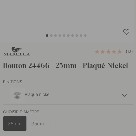
(13)
Bouton 24466 - 25mm - Plaqué Nickel
FINITIONS
Plaqué nickel
10 €
CHOISIR DIAMÈTRE
Laiton non traité
En stock
25mm
35mm
10 €
Laiton poli
En stock