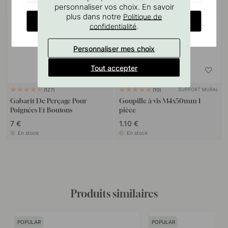
personnaliser vos choix. En savoir
plus dans notre
Politique de
CHANGE COUNTRY
.
confidentialité
Personnaliser mes choix
Tout accepter
SUPPORT MURAL
127
10
Gabarit De Perçage Pour
Goupille à vis M4x50mm 1
Poignées Et Boutons
pièce
7 €
1.10 €
En stock
En stock
Produits similaires
POPULAR
POPULAR