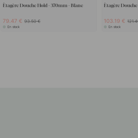
Ètagère Douche Hold - 370mm - Blanc
Ètagère Douche
79.47
103.19
93.50
121.
En stock
En stock