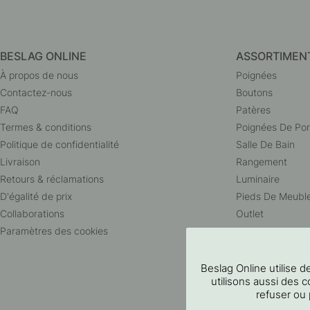
BESLAG ONLINE
ASSORTIMEN
À propos de nous
Poignées
Contactez-nous
Boutons
FAQ
Patères
Termes & conditions
Poignées De Por
Politique de confidentialité
Salle De Bain
Livraison
Rangement
Retours & réclamations
Luminaire
D'égalité de prix
Pieds De Meubl
Collaborations
Outlet
Paramètres des cookies
Beslag Online utilise
utilisons aussi des c
refuser ou 