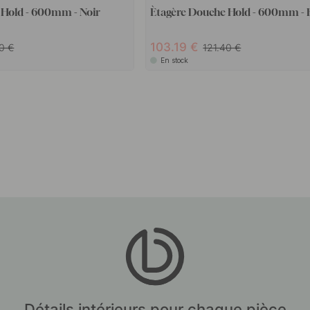
 Hold - 600mm - Noir
Ètagère Douche Hold - 600mm - 
103.19
40
121.40
En stock
Détails intérieurs pour chaque pièce