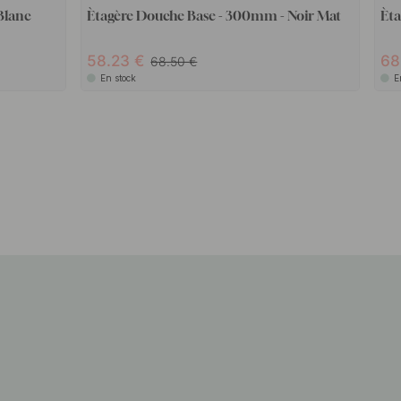
Blanc
Ètagère Douche Base - 300mm - Noir Mat
Èta
58.23
68
68.50
En stock
E