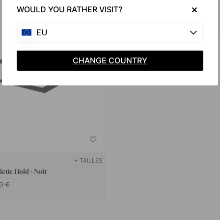
WOULD YOU RATHER VISIT?
EU
CHANGE COUNTRY
+ TAILLES
lette Hold - Noir
0 €