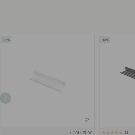
15
15
+ COULEURS
3