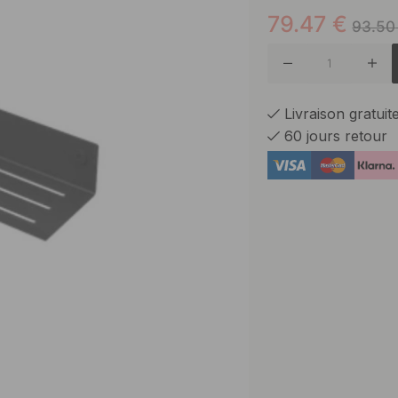
79.47
€
Blanc
93.50
Livraison gratui
60 jours retour