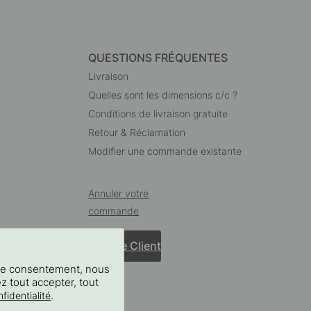
QUESTIONS FRÉQUENTES
Livraison
Quelles sont les dimensions c/c ?
Conditions de livraison gratuite
Retour & Réclamation
Modifier une commande existante
Annuler votre
commande
Service Client
tre consentement, nous
ez tout accepter, tout
.
fidentialité