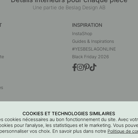
Une partie de Beslag Design AB
T
INSPIRATION
InstaShop
Guides & Inspirations
#YESBESLAGONLINE
te
Black Friday 2026
es
COOKIES ET TECHNOLOGIES SIMILAIRES
 des cookies nécessaires au bon fonctionnement du site. Avec vo
ookies pour l’analyse, les statistiques et le marketing. Vous pouv
personnaliser vos choix. En savoir plus dans notre
Politique de con