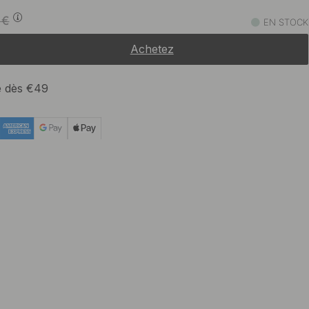
79.47 €
93.50 €
€
EN STOCK
En stock
Achetez
te dès €49