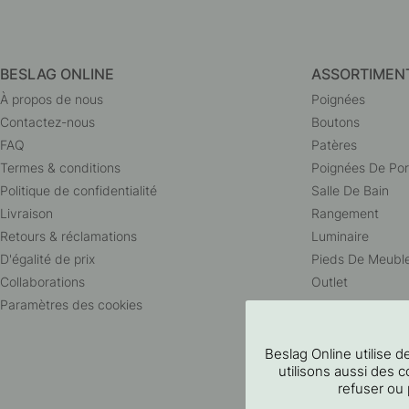
BESLAG ONLINE
ASSORTIMEN
À propos de nous
Poignées
Contactez-nous
Boutons
FAQ
Patères
Termes & conditions
Poignées De Por
Politique de confidentialité
Salle De Bain
Livraison
Rangement
Retours & réclamations
Luminaire
D'égalité de prix
Pieds De Meubl
Collaborations
Outlet
Paramètres des cookies
Beslag Online utilise
utilisons aussi des c
refuser ou 