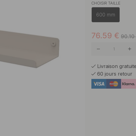
CHOISIR TAILLE
Blanc
600 mm
Noir
76.59
€
90.10
Livraison gratui
60 jours retour