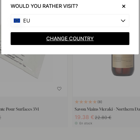
15
WOULD YOU RATHER VISIT?
EU
CHANGE COUNTRY
8
ante Pour Surfaces 3M
Savon Mains Meraki - Northern 
19.38 €
€
22.80 €
En stock