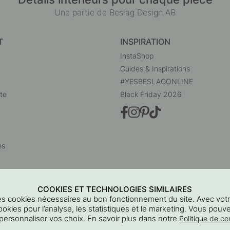
Une partie de Beslag Design AB
T
INSPIRATION
InstaShop
Guides & Inspirations
#YESBESLAGONLINE
te
Black Friday 2026
es
COOKIES ET TECHNOLOGIES SIMILAIRES
 des cookies nécessaires au bon fonctionnement du site. Avec vo
ookies pour l’analyse, les statistiques et le marketing. Vous pouv
personnaliser vos choix. En savoir plus dans notre
Politique de con