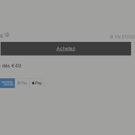
76.59 €
90.10 €
En stock
76.59 €
90.10 €
€
En stock
EN STOCK
Achetez
te dès €49