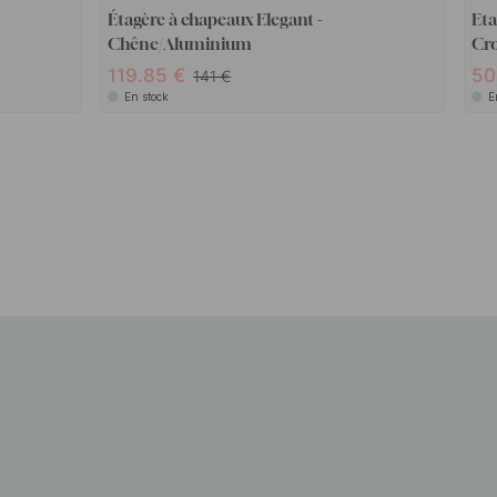
Étagère à chapeaux Elegant -
Eta
Chêne/Aluminium
Cro
119.85
50
141
En stock
E