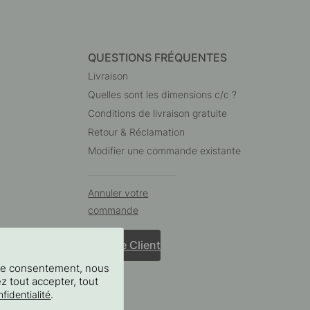
QUESTIONS FRÉQUENTES
Livraison
Quelles sont les dimensions c/c ?
Conditions de livraison gratuite
Retour & Réclamation
Modifier une commande existante
Annuler votre
commande
Service Client
tre consentement, nous
ez tout accepter, tout
.
fidentialité