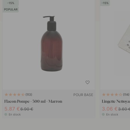
15
15
POPULAR
POUR BASE
113
114
Flacon Pompe - 500 ml - Marron
Lingette Nettoy
5.87 €
3.06 €
6.90 €
3.60 
En stock
En stock