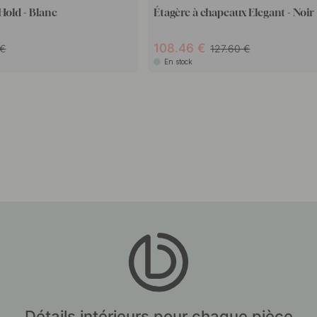
Hold - Blanc
Étagère à chapeaux Elegant - Noir
108.46
127.60
En stock
Détails intérieurs pour chaque pièce