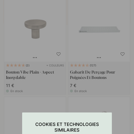
+ COULEURS
2
127
Bouton Vibe Plain - Aspect
Gabarit De Perçage Pour
Inoxydable
Poignées Et Boutons
11 €
7 €
En stock
En stock
COOKIES ET TECHNOLOGIES
SIMILAIRES