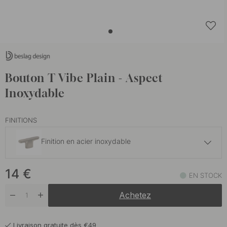
Bouton T Vibe Plain - Aspect
Inoxydable
FINITIONS
Finition en acier inoxydable
17.50 €
14
€
Bronze foncé
EN STOCK
En stock
Achetez
14 €
Noir mat
En stock
Livraison gratuite dès €49