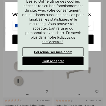
Beslag Online utilise des cookies
nécessaires au bon fonctionnement
du site. Avec votre consentement,
WOULD YOU RATHER VISIT?
nous utilisons aussi des cookies pour
l’analyse, les statistiques et le
marketing. Vous pouvez tout
SUPPORT MURAL
+ COULEURS
10
1
EU
accepter, tout refuser ou
Goupille à vis M4x50mm 1
Patère Vibe Plain - Aspect
personnaliser vos choix. En savoir
pièce
Inoxydable
plus dans notre
Politique de
CHANGE COUNTRY
1.10 €
24 €
.
confidentialité
En stock
En stock
Personnaliser mes choix
Tout accepter
+ COULEURS
+ LONGUEURS
2
1
Poignée De Porte Vibe Plain -
Poignée Vibe Plain - Aspect