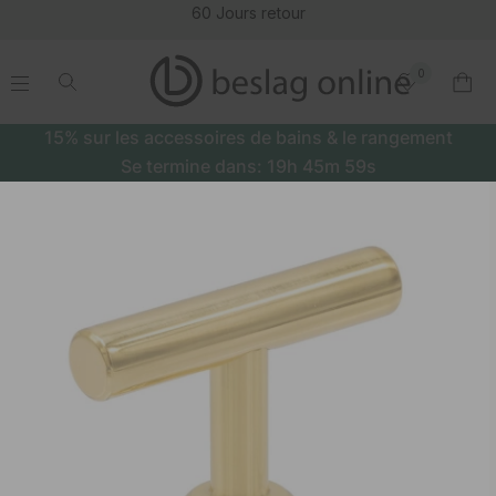
60 Jours retour
0
.
.
.
.
15% sur les accessoires de bains & le rangement
Se termine dans:
19h
45m
59s
Bouton T Viva - Laiton Poli