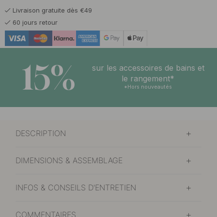
Livraison gratuite dès €49
15 €
Gris Calcaire
60 jours retour
En stock
15 €
Gris Graphite
En stock
15%
sur les accessoires de bains et
17.50 €
le rangement*
Acier inoxydable brossé
Bientôt en stock
*Hors nouveautés
18.50 €
Laiton brossé non traité
Bientôt en stock
DESCRIPTION
19.50 €
Laiton bruni
En stock
DIMENSIONS & ASSEMBLAGE
15 €
Noir mat
En stock
INFOS & CONSEILS D'ENTRETIEN
14.50 €
Vert Sauge
En stock
COMMENTAIRES