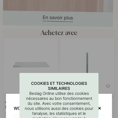
Achetez avec
COOKIES ET TECHNOLOGIES
SIMILAIRES
Beslag Online utilise des cookies
SUPPORT MURAL
127
10
nécessaires au bon fonctionnement
Gabarit De Perçage Pour
Goupille à vis M4x50mm 1
du site. Avec votre consentement,
Poignées Et Boutons
pièce
WOULD YOU RATHER VISIT?
nous utilisons aussi des cookies pour
l’analyse, les statistiques et le
7 €
1.10 €