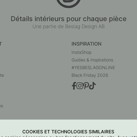
Détails intérieurs pour chaque pièce
Une partie de Beslag Design AB
T
INSPIRATION
InstaShop
Guides & Inspirations
#YESBESLAGONLINE
te
Black Friday 2026
es
COOKIES ET TECHNOLOGIES SIMILAIRES