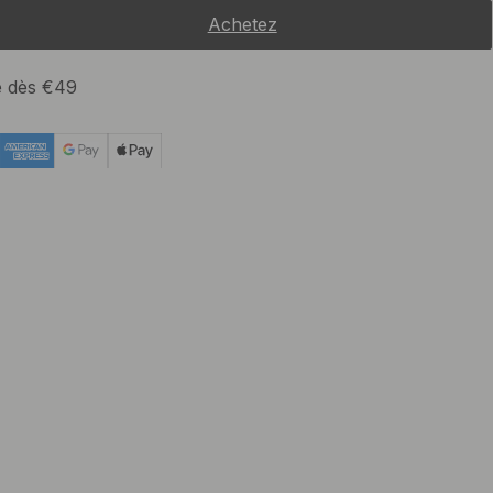
Achetez
te dès €49