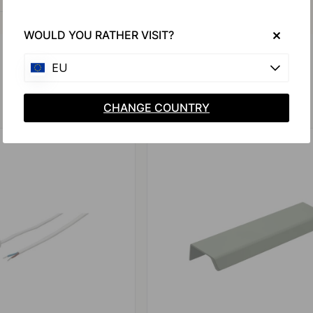
WOULD YOU RATHER VISIT?
EU
Produits similaires
CHANGE COUNTRY