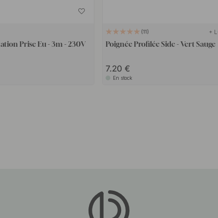
+ 
11
ation Prise Eu - 3m - 230V
Poignée Profilée Side - Vert Sauge
7.20
En stock