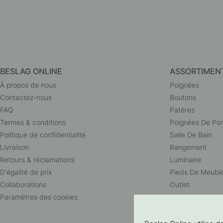
BESLAG ONLINE
ASSORTIMEN
À propos de nous
Poignées
Contactez-nous
Boutons
FAQ
Patères
Termes & conditions
Poignées De Por
Politique de confidentialité
Salle De Bain
Livraison
Rangement
Retours & réclamations
Luminaire
D'égalité de prix
Pieds De Meubl
Collaborations
Outlet
Paramètres des cookies