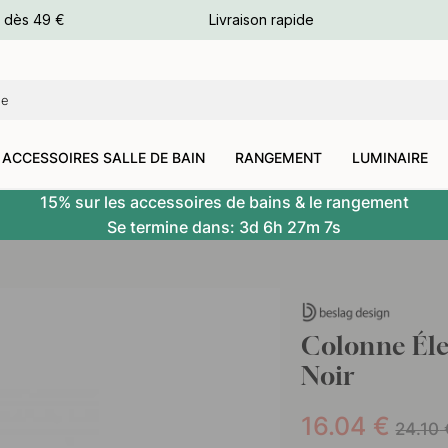
e dès 49 €
Livraison rapide
leurs
leurs
ACCESSOIRES SALLE DE BAIN
RANGEMENT
LUMINAIRE
15% sur les accessoires de bains & le rangement
Se termine dans:
3d
6h
27m
6s
Colonne Éle
Noir
16.04
€
24.10