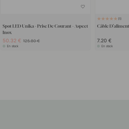
1
Spot LED Unika - Prise De Courant - Aspect
Câble D’aliment
Inox
50.32
7.20
125.80
En stock
En stock