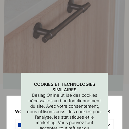
COOKIES ET TECHNOLOGIES
SIMILAIRES
Beslag Online utilise des cookies
nécessaires au bon fonctionnement
du site. Avec votre consentement,
WOULD YOU RATHER VISIT?
nous utilisons aussi des cookies pour
Produits similaires
l’analyse, les statistiques et le
marketing. Vous pouvez tout
EU
accepter, tout refuser ou
60