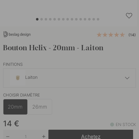
(14)
Bouton Helix - 20mm - Laiton
FINITIONS
Laiton
14 €
CHOISIR DIAMÈTRE
Bronze foncé
En stock
20mm
26mm
14 €
Bronze Antique
En stock
14
€
EN STOCK
12 €
Achetez
En stock