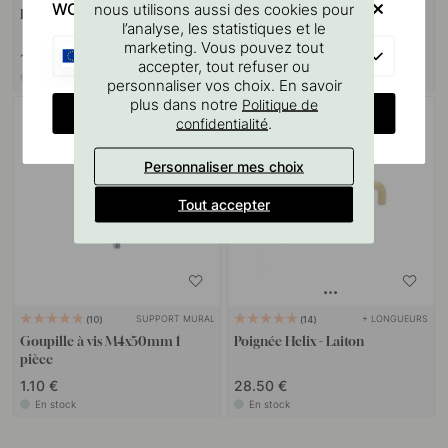
WOULD YOU RATHER VISIT?
nous utilisons aussi des cookies pour
Bouton T Helix - Laiton
Gabarit De Perçage Pour
l’analyse, les statistiques et le
Poignées Et Boutons
marketing. Vous pouvez tout
EU
18 €
7 €
accepter, tout refuser ou
En stock
En stock
personnaliser vos choix. En savoir
plus dans notre
Politique de
CHANGE COUNTRY
.
confidentialité
Personnaliser mes choix
Tout accepter
SUPPORT MURAL
+ LONGUEURS
10
14
Goupille à vis M4x50mm 1
Poignée Helix - Laiton
pièce
1.10 €
28.50 €
En stock
En stock