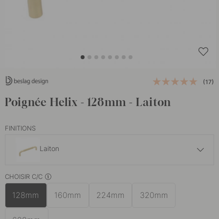
(17)
Poignée Helix - 128mm - Laiton
FINITIONS
Laiton
27.50 €
CHOISIR C/C
Bronze foncé
En stock
128mm
160mm
224mm
320mm
23.50 €
En stock