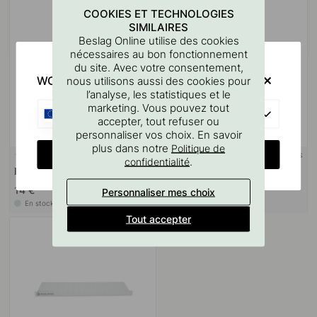
COOKIES ET TECHNOLOGIES
SIMILAIRES
Beslag Online utilise des cookies
nécessaires au bon fonctionnement
du site. Avec votre consentement,
WOULD YOU RATHER VISIT?
nous utilisons aussi des cookies pour
l’analyse, les statistiques et le
marketing. Vous pouvez tout
EU
accepter, tout refuser ou
personnaliser vos choix. En savoir
plus dans notre
Politique de
CHANGE COUNTRY
+ TAILLES
+ COULEURS
14
18
.
confidentialité
Bouton Helix - Laiton
Bouton T Helix - Laiton
14 €
18 €
Personnaliser mes choix
En stock
En stock
Tout accepter