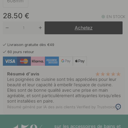
608mm
23.50 €
Noir mat
28.50
€
En stock
EN STOCK
Achetez
28.50 €
Bronze Antique
En stock
Livraison gratuite dès €49
60 jours retour
Résumé d'avis
Les poignées de cuisine sont très appréciées pour leur
beauté et leur capacité à embellir l'espace de cuisine.
Elles sont de bonne qualité avec une prise en main
agréable, et sont particulièrement attrayantes lorsqu'elles
sont installées en paire.
Résumé généré par IA des avis clients
Verified by Trustvoice
sur les accessoires de bains et