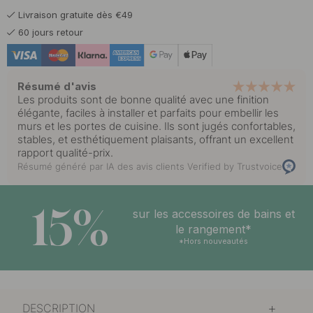
Livraison gratuite dès €49
6.50 €
Chrome
60 jours retour
En stock
6.50 €
Cuivre poli
En stock
Résumé d'avis
Les produits sont de bonne qualité avec une finition
6.50 €
élégante, faciles à installer et parfaits pour embellir les
Finition en acier inoxydable
En stock
murs et les portes de cuisine. Ils sont jugés confortables,
stables, et esthétiquement plaisants, offrant un excellent
rapport qualité-prix.
6.50 €
Laiton poli
En stock
Résumé généré par IA des avis clients
Verified by Trustvoice
15%
sur les accessoires de bains et
le rangement*
*Hors nouveautés
DESCRIPTION