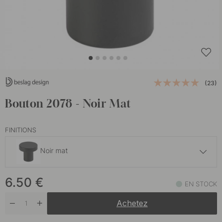
(23)
Bouton 2078 - Noir Mat
FINITIONS
Noir mat
6.50 €
6.50
€
Blanc mat
EN STOCK
En stock
Achetez
6.50 €
Blanc
En stock