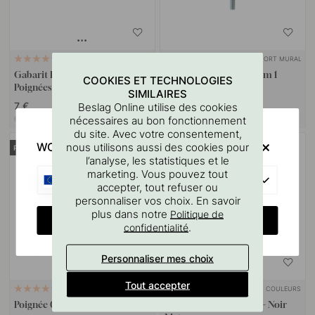
SUPPORT MURAL
127
10
Gabarit De Perçage Pour
Goupille à vis M4x50mm 1
COOKIES ET TECHNOLOGIES
Poignées Et Boutons
pièce
SIMILAIRES
7 €
1.10 €
Beslag Online utilise des cookies
nécessaires au bon fonctionnement
En stock
En stock
du site. Avec votre consentement,
WOULD YOU RATHER VISIT?
nous utilisons aussi des cookies pour
POPULAR
l’analyse, les statistiques et le
marketing. Vous pouvez tout
EU
accepter, tout refuser ou
personnaliser vos choix. En savoir
plus dans notre
Politique de
CHANGE COUNTRY
.
confidentialité
Personnaliser mes choix
Tout accepter
+ LONGUEURS
+ COULEURS
41
1
Poignée 0143 - Noir Mat
Poignée Bror - 160mm - Noir