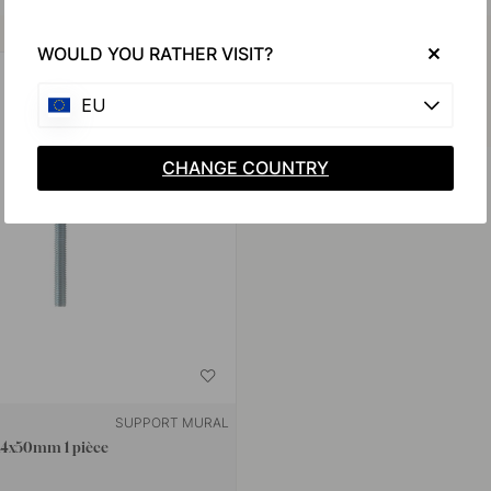
Achetez avec
WOULD YOU RATHER VISIT?
EU
CHANGE COUNTRY
SUPPORT MURAL
 M4x50mm 1 pièce