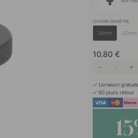
Noir ma
CHOISIR DIAMÈTRE
Bronze 
26mm
32mm
10.80
€
Laiton
Livraison gratui
60 jours retour
1