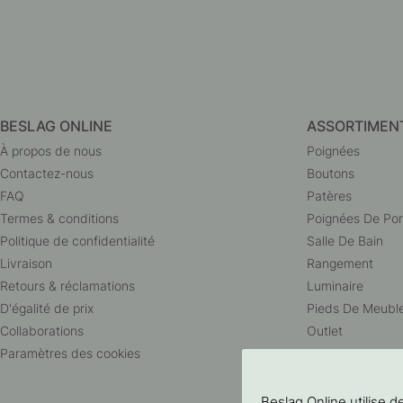
BESLAG ONLINE
ASSORTIMEN
À propos de nous
Poignées
Contactez-nous
Boutons
FAQ
Patères
Termes & conditions
Poignées De Por
Politique de confidentialité
Salle De Bain
Livraison
Rangement
Retours & réclamations
Luminaire
D'égalité de prix
Pieds De Meubl
Collaborations
Outlet
Paramètres des cookies
Beslag Online utilise