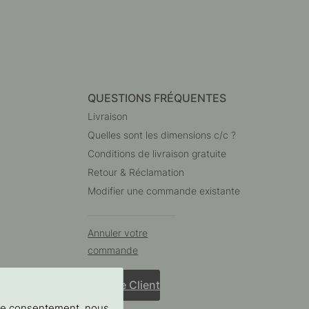
QUESTIONS FRÉQUENTES
Livraison
Quelles sont les dimensions c/c ?
Conditions de livraison gratuite
Retour & Réclamation
Modifier une commande existante
Annuler votre
commande
Service Client
tre consentement, nous