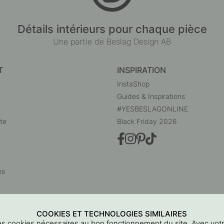
Détails intérieurs pour chaque pièce
Une partie de Beslag Design AB
T
INSPIRATION
InstaShop
Guides & Inspirations
#YESBESLAGONLINE
te
Black Friday 2026
es
COOKIES ET TECHNOLOGIES SIMILAIRES
 des cookies nécessaires au bon fonctionnement du site. Avec vo