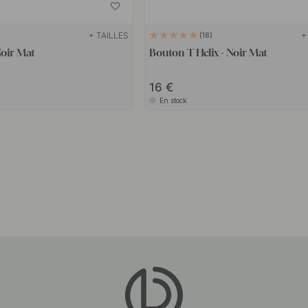
+ TAILLES
+
18
Noir Mat
Bouton T Helix - Noir Mat
16
En stock