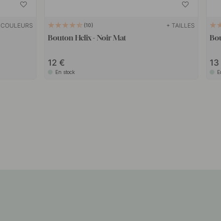
 COULEURS
+ TAILLES
10
Bouton Helix - Noir Mat
Bou
12
1
En stock
E