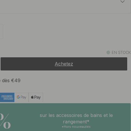
t
13 €
Antique
En stock
12 €
En stock
EN STOCK
Achetez
13 €
En stock
te dès €49
5%
sur les accessoires de bains et le
rangement*
*Hors nouveautés