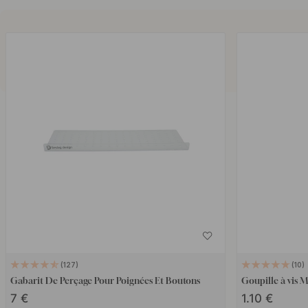
127
10
Gabarit De Perçage Pour Poignées Et Boutons
Goupille à vis
7 €
1.10 €