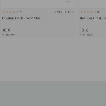
+ COULEURS
1
4
Bouton Pitch - Noir Mat
Bouton Crest - 
18
13
En stock
En stock