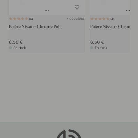
+ COULEURS
6
4
Patère Nissan - Chrome Poli
Patère Nissan - Chrome B
6.50
6.50
En stock
En stock