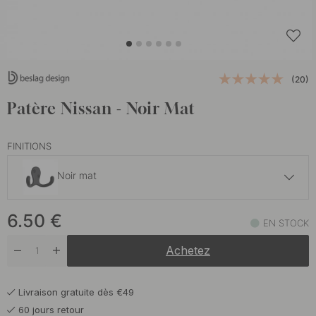
(20)
Patère Nissan - Noir Mat
FINITIONS
Noir mat
6.50 €
6.50
€
Chrome brossé
EN STOCK
En stock
Achetez
6.50 €
Chrome poli
En stock
Livraison gratuite dès €49
6.50 €
Laiton poli
60 jours retour
En stock