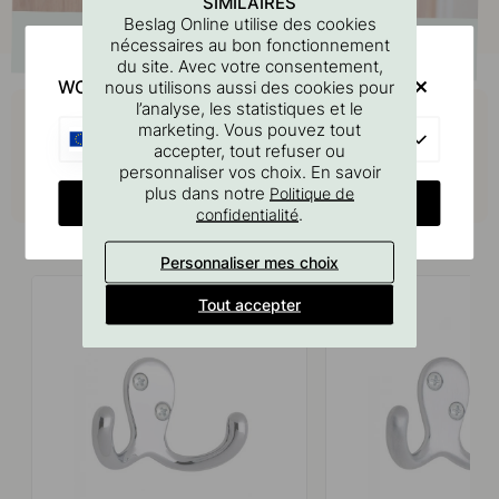
SIMILAIRES
Beslag Online utilise des cookies
nécessaires au bon fonctionnement
du site. Avec votre consentement,
WOULD YOU RATHER VISIT?
nous utilisons aussi des cookies pour
Achetez avec
l’analyse, les statistiques et le
marketing. Vous pouvez tout
EU
accepter, tout refuser ou
personnaliser vos choix. En savoir
plus dans notre
Politique de
CHANGE COUNTRY
.
confidentialité
Produits similaires
Personnaliser mes choix
Tout accepter