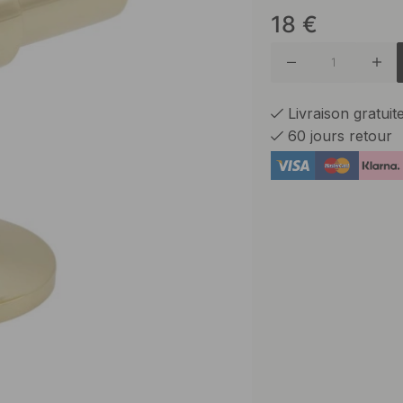
18
€
Acier in
Chêne/I
Livraison gratui
60 jours retour
Chêne/N
Laiton b
Laiton b
Plaqué n