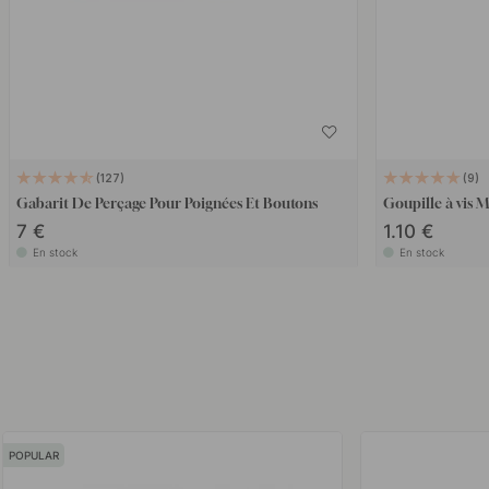
127
9
Gabarit De Perçage Pour Poignées Et Boutons
Goupille à vis
7 €
1.10 €
En stock
En stock
POPULAR