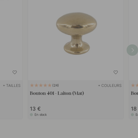
+ TAILLES
+ COULEURS
24
Bouton 401 - Laiton (Mat)
Bou
13
1
En stock
E