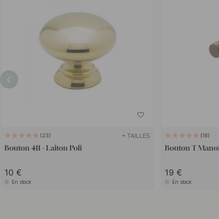
+ TAILLES
23
18
Bouton 411 - Laiton Poli
Bouton T Manor
10
19
En stock
En stock