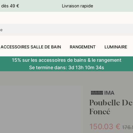
e dès 49 €
Livraison rapide
leurs
leurs
ACCESSOIRES SALLE DE BAIN
RANGEMENT
LUMINAIRE
15% sur les accessoires de bains & le rangement
Se termine dans:
3d
13h
10m
32s
Poubelle De 
Foncé
150.03
€
176