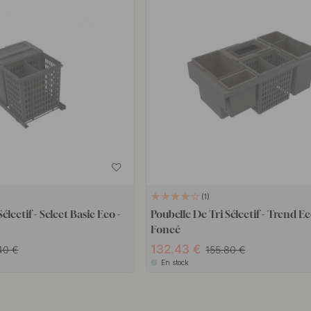
1
électif - Select Basic Eco -
Poubelle De Tri Sélectif - Trend Ec
Foncé
132.43
.40
155.80
En stock