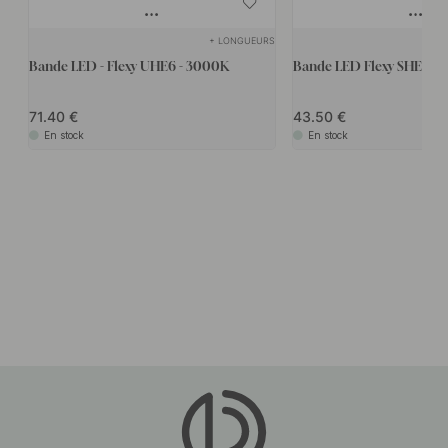
+ LONGUEURS
R
Bande LED - Flexy UHE6 - 3000K
Bande LED Flexy SHE6B
71.40
43.50
En stock
En stock