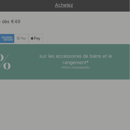
Achetez
te dès €49
5%
sur les accessoires de bains et le
rangement*
*Hors nouveautés