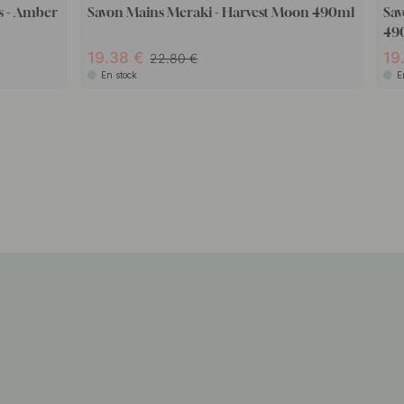
s - Amber
Savon Mains Meraki - Harvest Moon 490ml
Sa
49
19.38
19
22.80
En stock
E