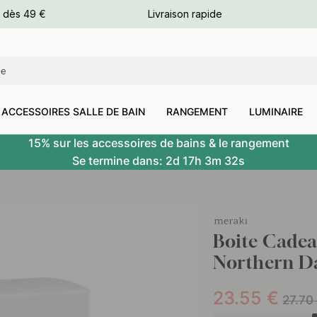
e dès 49 €
Livraison rapide
leurs
leurs
ACCESSOIRES SALLE DE BAIN
RANGEMENT
LUMINAIRE
15% sur les accessoires de bains & le rangement
Se termine dans:
2d
17h
3m
31s
Boite Cadea
Northern 
23.55
€
27.70