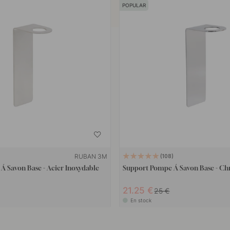
POPULAR
RUBAN 3M
108
Á Savon Base - Acier Inoxydable
Support Pompe Á Savon Base - C
21.25 €
25 €
En stock