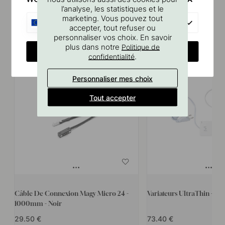
l’analyse, les statistiques et le
marketing. Vous pouvez tout
EU
accepter, tout refuser ou
Produits similaires
personnaliser vos choix. En savoir
plus dans notre
Politique de
CHANGE COUNTRY
.
confidentialité
Personnaliser mes choix
Tout accepter
Câble De Connexion Magy Micro 24 -
Variateurs UltraThin - 24
1000mm - Noir
29.50
73.40