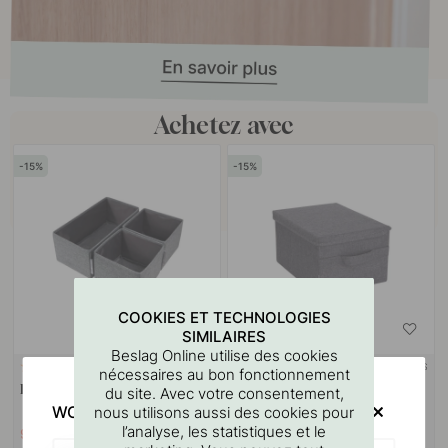
Achetez avec
15
15
COOKIES ET TECHNOLOGIES
SIMILAIRES
Beslag Online utilise des cookies
+ COULEURS
+ TAILLES
2
2
nécessaires au bon fonctionnement
Boîte de rangement 3-set - Gris
Boîte de rangement avec
du site. Avec votre consentement,
couvercle - Gris
WOULD YOU RATHER VISIT?
nous utilisons aussi des cookies pour
l’analyse, les statistiques et le
9.10 €
8.93 €
10.70 €
10.50 €