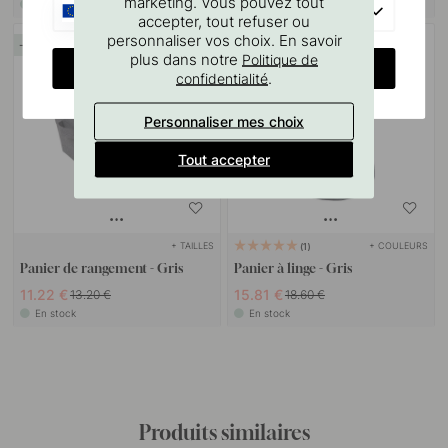
marketing. Vous pouvez tout
En stock
En stock
EU
accepter, tout refuser ou
personnaliser vos choix. En savoir
15
15
plus dans notre
Politique de
CHANGE COUNTRY
.
confidentialité
Personnaliser mes choix
Tout accepter
+ TAILLES
+ COULEURS
1
Panier de rangement - Gris
Panier à linge - Gris
11.22 €
15.81 €
13.20 €
18.60 €
En stock
En stock
Produits similaires