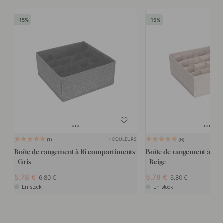
15
15
+ COULEURS
1
6
Boîte de rangement à 16 compartiments
Boîte de rangement à 16
- Gris
- Beige
5.78
5.78
6.80
6.80
En stock
En stock