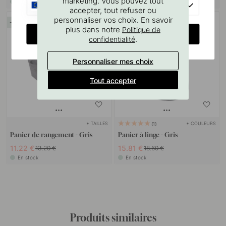
marketing. Vous pouvez tout
En stock
En stock
EU
accepter, tout refuser ou
personnaliser vos choix. En savoir
15
15
plus dans notre
Politique de
CHANGE COUNTRY
.
confidentialité
Personnaliser mes choix
Tout accepter
+ TAILLES
+ COULEURS
1
Panier de rangement - Gris
Panier à linge - Gris
11.22 €
15.81 €
13.20 €
18.60 €
En stock
En stock
Produits similaires