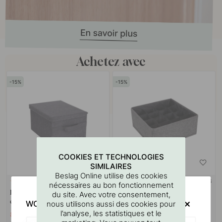
Achetez avec
15
15
COOKIES ET TECHNOLOGIES
SIMILAIRES
Beslag Online utilise des cookies
+ TAILLES
+ COULEURS
2
1
nécessaires au bon fonctionnement
Boîte de rangement avec
Boîte de rangement à 16
du site. Avec votre consentement,
couvercle - Gris
compartiments - Gris
WOULD YOU RATHER VISIT?
nous utilisons aussi des cookies pour
l’analyse, les statistiques et le
8.93 €
5.78 €
10.50 €
6.80 €