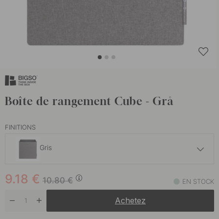
Boîte de rangement Cube - Grå
FINITIONS
Gris
9.18 €
10.80 €
9.18
€
Beige
10.80
€
EN STOCK
En stock
Achetez