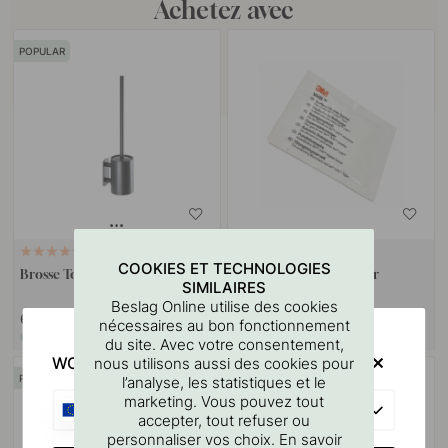
Achetez avec
POPULAR
RUBAN 3M
35
114
COOKIES ET TECHNOLOGIES
Brosse Toilette Solid - Noir Mat
Lingette Nettoyante Pour
SIMILAIRES
Surfaces 3M
Beslag Online utilise des cookies
63.50 €
3.60 €
nécessaires au bon fonctionnement
En stock
En stock
du site. Avec votre consentement,
WOULD YOU RATHER VISIT?
nous utilisons aussi des cookies pour
l’analyse, les statistiques et le
POPULAR
marketing. Vous pouvez tout
EU
accepter, tout refuser ou
personnaliser vos choix. En savoir