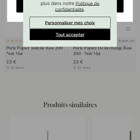
plus dans notre
Politique de
CHANGE COUNTRY
.
confidentialité
Personnaliser mes choix
Tout accepter
RUBAN 3M
RUBAN 3M
91
14
Porte Papier Toilette Base 200 -
Porte-Papier De Rechange Base
Noir Mat
200 - Noir Mat
23 €
23 €
En stock
En stock
Produits similaires