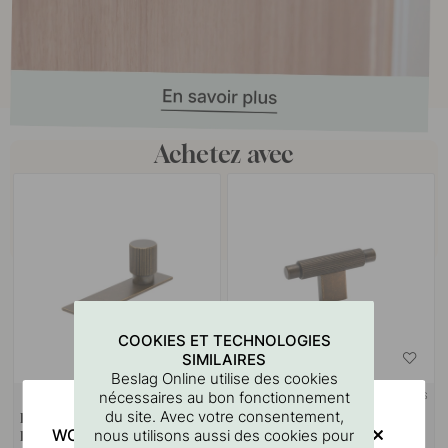
Achetez avec
COOKIES ET TECHNOLOGIES
SIMILAIRES
Beslag Online utilise des cookies
nécessaires au bon fonctionnement
+ COULEURS
+ COULEURS
2
du site. Avec votre consentement,
Bouton Arpa/Plaque Arrière -
Bouton T Arpa - Laiton Antique
WOULD YOU RATHER VISIT?
nous utilisons aussi des cookies pour
Laiton Antique