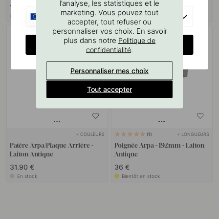
l’analyse, les statistiques et le
19 €
16 €
marketing. Vous pouvez tout
EU
En stock
En stock
accepter, tout refuser ou
personnaliser vos choix. En savoir
plus dans notre
Politique de
CHANGE COUNTRY
.
confidentialité
Personnaliser mes choix
Tout accepter
+ COULEURS
+ LONGUEURS
1
Patère Arpa/Plaque Arrière -
Poignée Arpa - 192mm - Laiton
Laiton Antique
Antique
31.90 €
36 €
En stock
Bientôt en stock