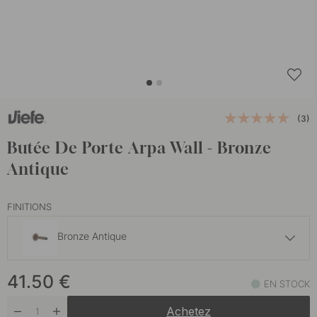
(3)
Butée De Porte Arpa Wall - Bronze
Antique
FINITIONS
Bronze Antique
39.50 €
41.50
€
Finition en acier inoxydable
EN STOCK
En stock
Achetez