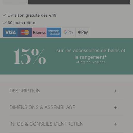
39.50 €
Laiton brossé
En stock
Livraison gratuite dès €49
39.50 €
Noir mat
60 jours retour
En stock
15%
sur les accessoires de bains et
le rangement*
*Hors nouveautés
DESCRIPTION
DIMENSIONS & ASSEMBLAGE
INFOS & CONSEILS D'ENTRETIEN