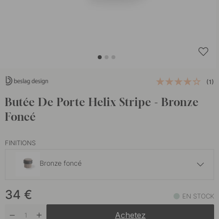
(1)
Butée De Porte Helix Stripe - Bronze
Foncé
FINITIONS
Bronze foncé
33 €
34
€
Bronze Antique
EN STOCK
En stock
Achetez