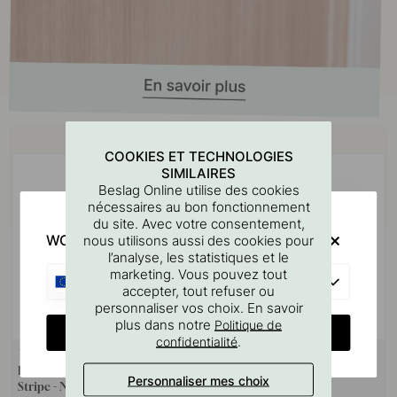
Achetez avec
COOKIES ET TECHNOLOGIES
SIMILAIRES
Beslag Online utilise des cookies
nécessaires au bon fonctionnement
du site. Avec votre consentement,
WOULD YOU RATHER VISIT?
nous utilisons aussi des cookies pour
l’analyse, les statistiques et le
marketing. Vous pouvez tout
EU
accepter, tout refuser ou
personnaliser vos choix. En savoir
plus dans notre
Politique de
CHANGE COUNTRY
.
confidentialité
+ COULEURS
9
22
Poignée De Porte Helix 200
Tampon De Poignée - Noir 3pc
Personnaliser mes choix
Stripe - Norme Scandinave -