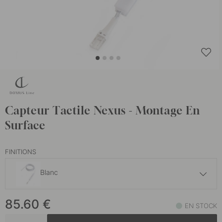
Capteur Tactile Nexus - Montage En
Surface
FINITIONS
Blanc
81.60 €
85.60
€
Blanc
EN STOCK
En stock