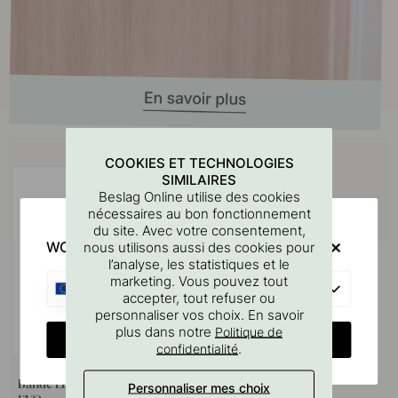
Achetez avec
COOKIES ET TECHNOLOGIES
SIMILAIRES
Beslag Online utilise des cookies
nécessaires au bon fonctionnement
du site. Avec votre consentement,
WOULD YOU RATHER VISIT?
nous utilisons aussi des cookies pour
l’analyse, les statistiques et le
marketing. Vous pouvez tout
EU
accepter, tout refuser ou
personnaliser vos choix. En savoir
plus dans notre
Politique de
CHANGE COUNTRY
.
confidentialité
+ LONGUEURS
Bande LED Flexyled SHEP6B
Personnaliser mes choix