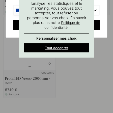
EVO
Aluminium
l’analyse, les statistiques et le
133.50 €
57.10 €
marketing. Vous pouvez tout
EU
accepter, tout refuser ou
En stock
En stock
personnaliser vos choix. En savoir
plus dans notre
Politique de
CHANGE COUNTRY
.
confidentialité
Personnaliser mes choix
Tout accepter
+ COULEURS
Profil LED Nexus - 2000mm -
Noir
57.10 €
En stock