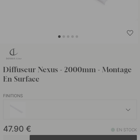
Diffuseur Nexus - 2000mm - Montage
En Surface
FINITIONS
47.90 €
47.90
€
EN STOCK
En stock