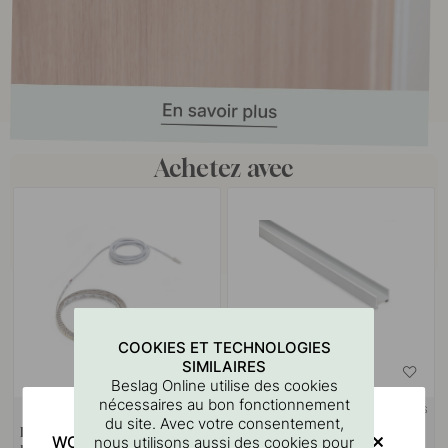
Achetez avec
COOKIES ET TECHNOLOGIES
SIMILAIRES
Beslag Online utilise des cookies
nécessaires au bon fonctionnement
+ LONGUEURS
+ COULEURS
du site. Avec votre consentement,
Bande LED Flexyled SHEP6B
Profil LED Nexus - 2000mm -
WOULD YOU RATHER VISIT?
nous utilisons aussi des cookies pour