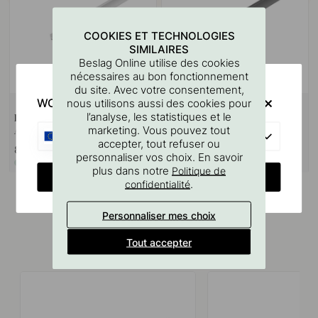
COOKIES ET TECHNOLOGIES
SIMILAIRES
Beslag Online utilise des cookies
nécessaires au bon fonctionnement
du site. Avec votre consentement,
WOULD YOU RATHER VISIT?
nous utilisons aussi des cookies pour
l’analyse, les statistiques et le
Profil LED Tuby - 2000mm -
Profil LED Tuby - 2000mm -
marketing. Vous pouvez tout
Aluminium
Noir
EU
accepter, tout refuser ou
82 €
82 €
personnaliser vos choix. En savoir
En stock
En stock
plus dans notre
Politique de
CHANGE COUNTRY
.
confidentialité
Personnaliser mes choix
Tout accepter
Produits similaires