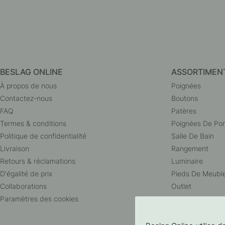
BESLAG ONLINE
ASSORTIMEN
À propos de nous
Poignées
Contactez-nous
Boutons
FAQ
Patères
Termes & conditions
Poignées De Por
Politique de confidentialité
Salle De Bain
Livraison
Rangement
Retours & réclamations
Luminaire
D'égalité de prix
Pieds De Meubl
Collaborations
Outlet
Paramètres des cookies