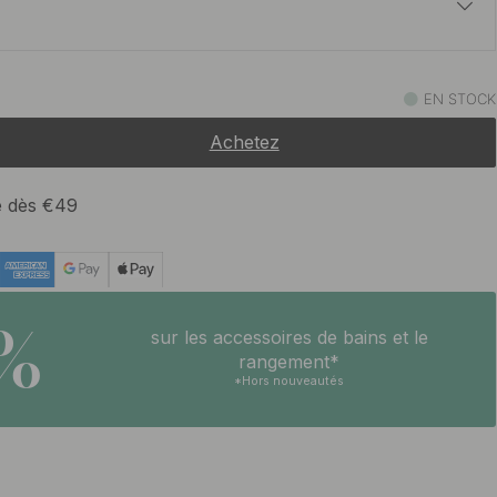
8.20 €
um
EN STOCK
En stock
Achetez
te dès €49
5%
sur les accessoires de bains et le
rangement*
*Hors nouveautés