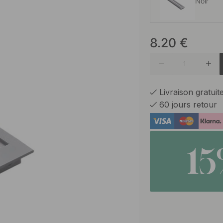
Noir
8.20
€
Alumini
Livraison gratui
60 jours retour
1