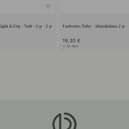
ht & Day - Noir - 2-p + 2-p
Embouts Tuby - Aluminium 2-p
19.30
En stock