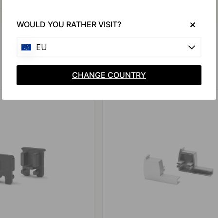
WOULD YOU RATHER VISIT?
EU
Produits similaires
CHANGE COUNTRY