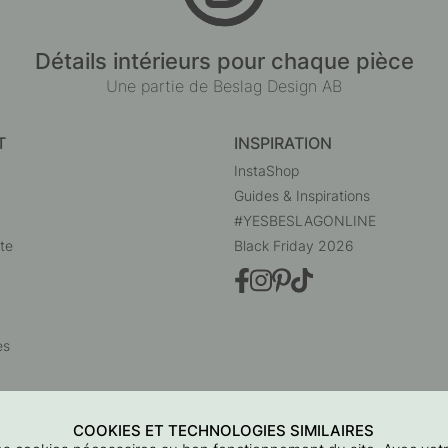
Détails intérieurs pour chaque pièce
Une partie de Beslag Design AB
T
INSPIRATION
InstaShop
Guides & Inspirations
#YESBESLAGONLINE
te
Black Friday 2026
es
COOKIES ET TECHNOLOGIES SIMILAIRES