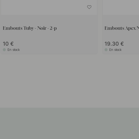
Embouts Tuby - Noir - 2-p
Embouts Apex Nig
10
19.30
En stock
En stock