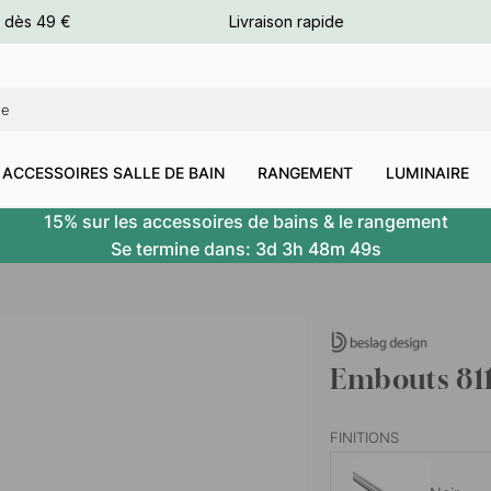
e dès 49 €
Livraison rapide
leurs
leurs
ACCESSOIRES SALLE DE BAIN
RANGEMENT
LUMINAIRE
15% sur les accessoires de bains & le rangement
Se termine dans:
3d
3h
48m
48s
Embouts 811
FINITIONS