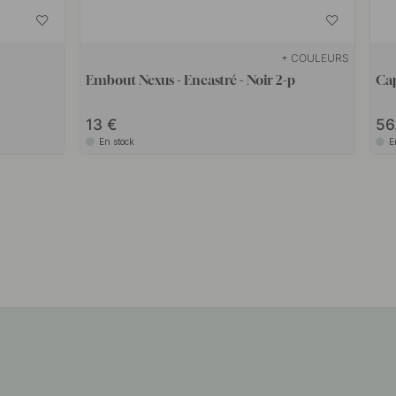
+ COULEURS
Embout Nexus - Encastré - Noir 2-p
Cap
13
56
En stock
E