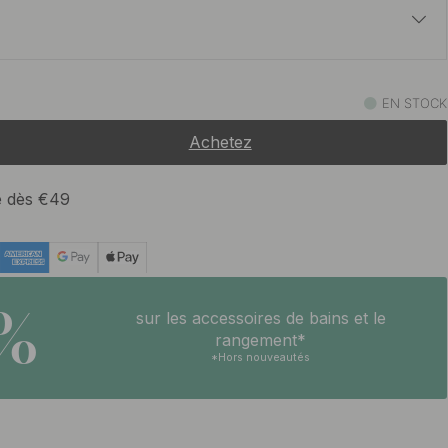
t
12.30 €
um
EN STOCK
En stock
Achetez
te dès €49
5%
sur les accessoires de bains et le
rangement*
*Hors nouveautés