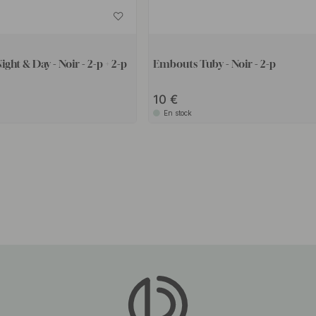
ht & Day - Noir - 2-p + 2-p
Embouts Tuby - Noir - 2-p
10
En stock