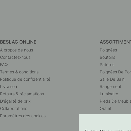
BESLAG ONLINE
ASSORTIMEN
À propos de nous
Poignées
Contactez-nous
Boutons
FAQ
Patères
Termes & conditions
Poignées De Por
Politique de confidentialité
Salle De Bain
Livraison
Rangement
Retours & réclamations
Luminaire
D'égalité de prix
Pieds De Meubl
Collaborations
Outlet
Paramètres des cookies