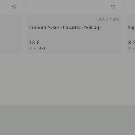
+ COULEURS
Embout Nexus - Encastré - Noir 2-p
Sup
13
8.
En stock
E