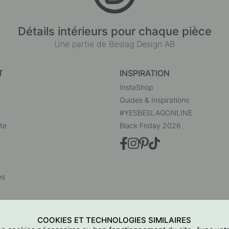
Détails intérieurs pour chaque pièce
Une partie de Beslag Design AB
T
INSPIRATION
InstaShop
Guides & Inspirations
#YESBESLAGONLINE
te
Black Friday 2026
es
COOKIES ET TECHNOLOGIES SIMILAIRES