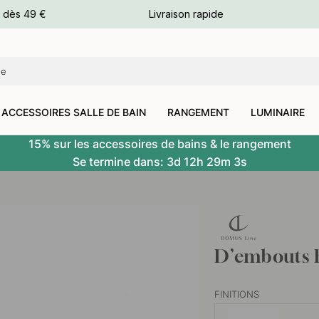
e dès 49 €
Livraison rapide
leurs
leurs
ACCESSOIRES SALLE DE BAIN
RANGEMENT
LUMINAIRE
15% sur les accessoires de bains & le rangement
Se termine dans:
3d
12h
29m
2s
D’embouts B
FINITIONS