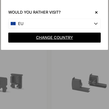
WOULD YOU RATHER VISIT?
EU
Produits similaires
CHANGE COUNTRY