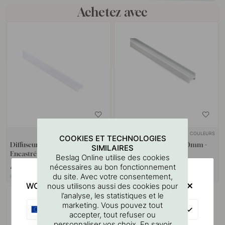
Achetez avec
+ COULEURS
COOKIES ET TECHNOLOGIES
Diffuseur Nexus - 2000mm -
Profil LED Nexus - 2000mm -
SIMILAIRES
Encastré
Aluminium
Beslag Online utilise des cookies
nécessaires au bon fonctionnement
47.90 €
57.10 €
du site. Avec votre consentement,
En stock
En stock
WOULD YOU RATHER VISIT?
nous utilisons aussi des cookies pour
l’analyse, les statistiques et le
marketing. Vous pouvez tout
EU
accepter, tout refuser ou
personnaliser vos choix. En savoir