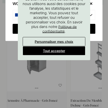
WOULD YOU RATHER VISIT?
nous utilisons aussi des cookies pour
l’analyse, les statistiques et le
marketing. Vous pouvez tout
EU
accepter, tout refuser ou
personnaliser vos choix. En savoir
Produits similaires
plus dans notre
Politique de
CHANGE COUNTRY
.
confidentialité
15
15
Personnaliser mes choix
Tout accepter
Armoire Á Pharmacie - Gris Foncé
Extraction De Meuble De 
Deluxe - Gris Foncé