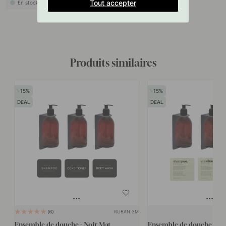
Tout accepter
En stock
Produits similaires
15
15
DEAL
DEAL
RUBAN 3M
6
Ensemble de douche - Noir Mat
Ensemble de douche Pre