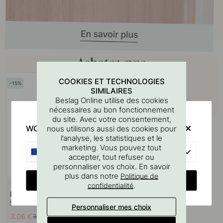
Achetez avec
COOKIES ET TECHNOLOGIES
15
SIMILAIRES
Beslag Online utilise des cookies
nécessaires au bon fonctionnement
du site. Avec votre consentement,
WOULD YOU RATHER VISIT?
nous utilisons aussi des cookies pour
l’analyse, les statistiques et le
marketing. Vous pouvez tout
EU
accepter, tout refuser ou
personnaliser vos choix. En savoir
plus dans notre
Politique de
CHANGE COUNTRY
.
114
confidentialité
Lingette Nettoyante Pour
Surfaces 3M
Personnaliser mes choix
3.06 €
3.60 €