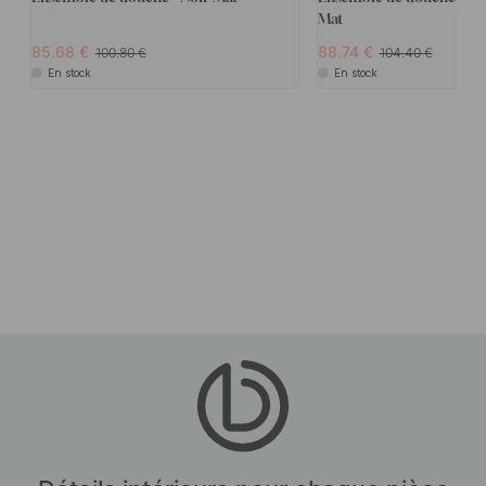
Mat
85.68
88.74
100.80
104.40
En stock
En stock