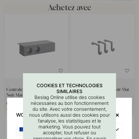
Achetez avec
COOKIES ET TECHNOLOGIES
Centrale de commande D-M -
Patère Systema - 3-p - Noir Mat
SIMILAIRES
Noir Mat
Beslag Online utilise des cookies
nécessaires au bon fonctionnement
679 €
41 €
du site. Avec votre consentement,
Sur commande*
Sur commande*
WOULD YOU RATHER VISIT?
nous utilisons aussi des cookies pour
l’analyse, les statistiques et le
marketing. Vous pouvez tout
EU
accepter, tout refuser ou
personnaliser vos choix. En savoir