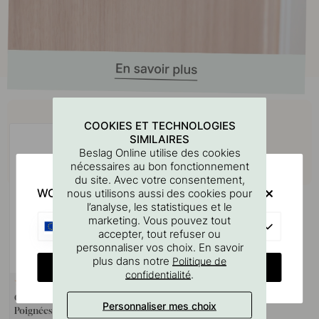
Achetez avec
COOKIES ET TECHNOLOGIES
SIMILAIRES
Beslag Online utilise des cookies
nécessaires au bon fonctionnement
du site. Avec votre consentement,
WOULD YOU RATHER VISIT?
nous utilisons aussi des cookies pour
l’analyse, les statistiques et le
marketing. Vous pouvez tout
EU
accepter, tout refuser ou
personnaliser vos choix. En savoir
plus dans notre
Politique de
CHANGE COUNTRY
.
confidentialité
127
Gabarit De Perçage Pour
Personnaliser mes choix
Poignées Et Boutons