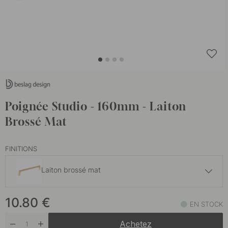
Poignée Studio - 160mm - Laiton
Brossé Mat
FINITIONS
Laiton brossé mat
9.50 €
10.80
€
Finition en acier inoxydable
EN STOCK
En stock
Achetez