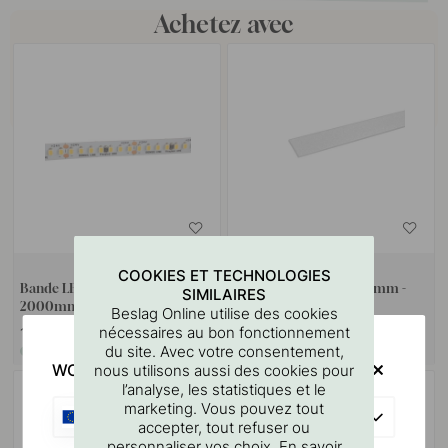
Achetez avec
+ LONGUEURS
COOKIES ET TECHNOLOGIES
Bande LED - Flexy UHE6 -
Diffuseur Blade - 2000mm -
SIMILAIRES
2000mm - 3000K
Opale
Beslag Online utilise des cookies
nécessaires au bon fonctionnement
120.30 €
22.50 €
du site. Avec votre consentement,
En stock
En stock
WOULD YOU RATHER VISIT?
nous utilisons aussi des cookies pour
l’analyse, les statistiques et le
marketing. Vous pouvez tout
EU
accepter, tout refuser ou
personnaliser vos choix. En savoir