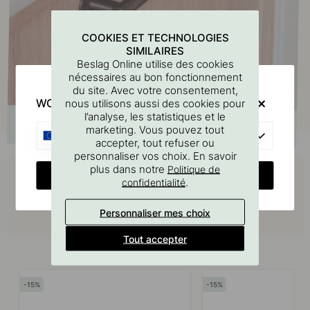
COOKIES ET TECHNOLOGIES
SIMILAIRES
Beslag Online utilise des cookies
nécessaires au bon fonctionnement
du site. Avec votre consentement,
WOULD YOU RATHER VISIT?
nous utilisons aussi des cookies pour
l’analyse, les statistiques et le
marketing. Vous pouvez tout
EU
accepter, tout refuser ou
personnaliser vos choix. En savoir
Achetez avec
plus dans notre
Politique de
CHANGE COUNTRY
.
confidentialité
Personnaliser mes choix
Tout accepter
Produits similaires
15
15