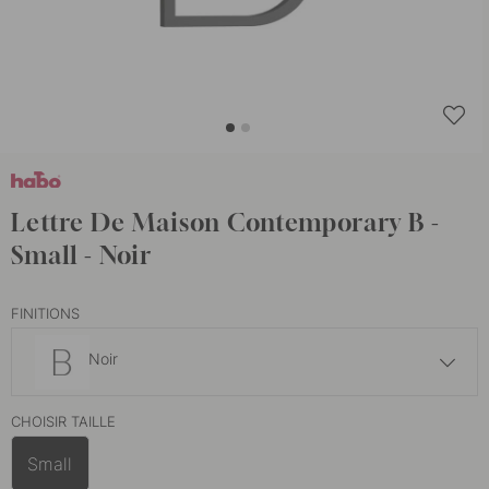
Lettre De Maison Contemporary B -
Small - Noir
FINITIONS
Noir
53.21 €
62.60 €
CHOISIR TAILLE
Noir
En stock
Small
53.21 €
62.60 €