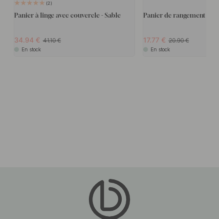
2
Panier à linge avec couvercle - Sable
Panier de rangement - Sa
34.94
17.77
41.10
20.90
En stock
En stock