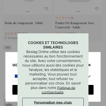
1
Boîte de rangement - Sable
Panier De Rangement Avec
Couvercle - Sable
23.21 €
27.11 €
27.30 €
31.90 €
En stock
En stock
COOKIES ET TECHNOLOGIES
SIMILAIRES
15
Beslag Online utilise des cookies
nécessaires au bon fonctionnement
du site. Avec votre consentement,
WOULD YOU RATHER VISIT?
nous utilisons aussi des cookies pour
l’analyse, les statistiques et le
marketing. Vous pouvez tout
EU
accepter, tout refuser ou
personnaliser vos choix. En savoir
plus dans notre
Politique de
CHANGE COUNTRY
.
confidentialité
2
Panier à linge avec couvercle -
Personnaliser mes choix
Sable