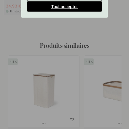
34.93 €
41.10 €
Tout accepter
En stock
Produits similaires
15
15