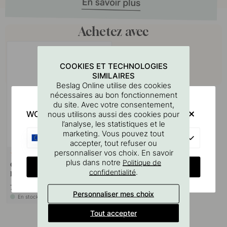
Achetez avec
COOKIES ET TECHNOLOGIES
SIMILAIRES
Beslag Online utilise des cookies
nécessaires au bon fonctionnement
du site. Avec votre consentement,
WOULD YOU RATHER VISIT?
nous utilisons aussi des cookies pour
l’analyse, les statistiques et le
marketing. Vous pouvez tout
EU
accepter, tout refuser ou
personnaliser vos choix. En savoir
127
plus dans notre
Politique de
Gabarit De Perçage Pour
CHANGE COUNTRY
.
confidentialité
Poignées Et Boutons
7 €
Personnaliser mes choix
En stock
Tout accepter