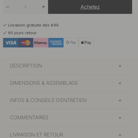
26.50 €
Nickelé/Cuir Marron
Achetez
En stock
26.50 €
Nickelé/Cuir Noir
Livraison gratuite dès €49
En stock
60 jours retour
28.50 €
Nickelé/Cuir Nature
En stock
DESCRIPTION
DIMENSIONS & ASSEMBLAGE
INFOS & CONSEILS D'ENTRETIEN
COMMENTAIRES
LIVRAISON ET RETOUR