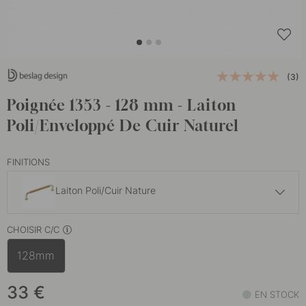
(3)
Poignée 1353 - 128 mm - Laiton
Poli/Enveloppé De Cuir Naturel
FINITIONS
Laiton Poli/Cuir Nature
33 €
CHOISIR C/C
Laiton Poli/Cuir Marron
En stock
128mm
33 €
Laiton Poli/Cuir Noir
En stock
33
€
EN STOCK