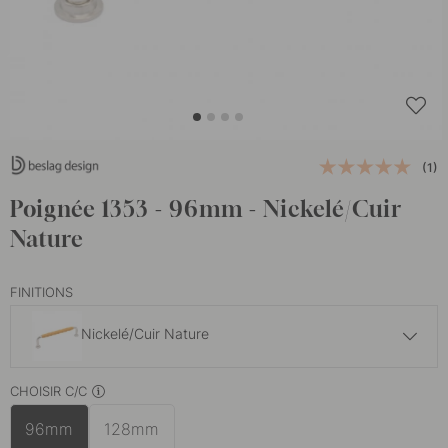
(1)
Poignée 1353 - 96mm - Nickelé/Cuir
Nature
FINITIONS
Nickelé/Cuir Nature
41 €
CHOISIR C/C
Laiton Non Traité/Cuir Marron
En stock
96mm
128mm