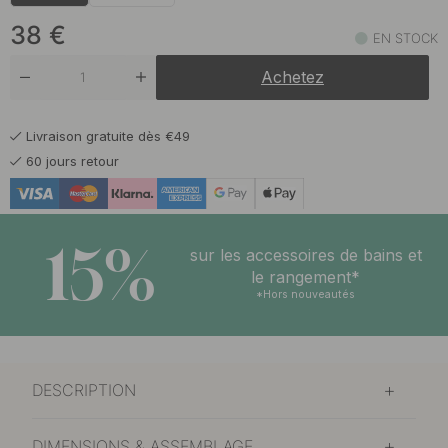
41 €
Laiton Poli/Cuir Marron
En stock
38
€
EN STOCK
50.50 €
Laiton Poli/Cuir Nature
Achetez
En stock
50.50 €
Laiton Poli/Cuir Noir
Livraison gratuite dès €49
En stock
60 jours retour
38 €
Nickelé/Cuir Marron
En stock
15%
38 €
sur les accessoires de bains et
Nickelé/Cuir Noir
En stock
le rangement*
*Hors nouveautés
50.50 €
Noir/Cuir Noir
Bientôt en stock
DESCRIPTION
DIMENSIONS & ASSEMBLAGE