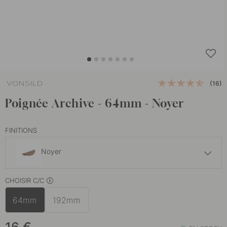
(16)
Poignée Archive - 64mm - Noyer
FINITIONS
Noyer
14 €
CHOISIR C/C
Noir
En stock
64mm
192mm