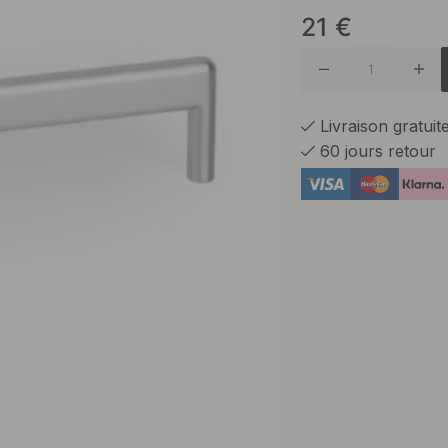
21
€
Laiton B
Noir ma
Livraison gratui
60 jours retour
Titane N