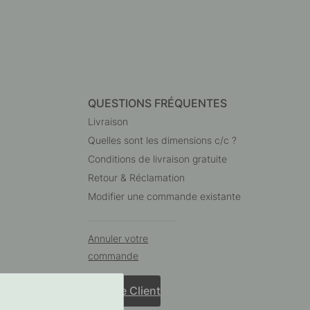
QUESTIONS FRÉQUENTES
Livraison
Quelles sont les dimensions c/c ?
Conditions de livraison gratuite
Retour & Réclamation
Modifier une commande existante
Annuler votre
commande
Service Client