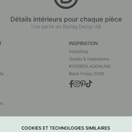
Détails intérieurs pour chaque pièce
Une partie de Beslag Design AB
T
INSPIRATION
InstaShop
Guides & Inspirations
#YESBESLAGONLINE
te
Black Friday 2026
es
COOKIES ET TECHNOLOGIES SIMILAIRES