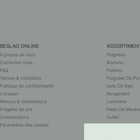
BESLAG ONLINE
ASSORTIMEN
À propos de nous
Poignées
Contactez-nous
Boutons
FAQ
Patères
Termes & conditions
Poignées De Por
Politique de confidentialité
Salle De Bain
Livraison
Rangement
Retours & réclamations
Luminaire
D'égalité de prix
Pieds De Meubl
Collaborations
Outlet
Paramètres des cookies