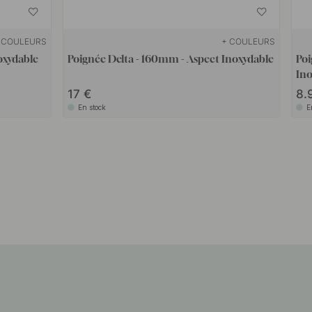
 COULEURS
+ COULEURS
oxydable
Poignée Delta - 160mm - Aspect Inoxydable
Poi
Ino
17
8.
En stock
E