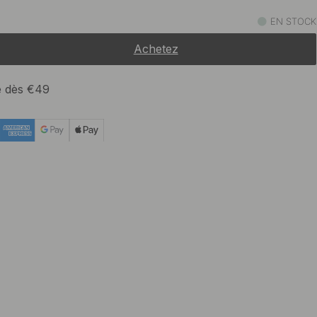
21 €
rossé Foncé
EN STOCK
Bientôt en stock
Achetez
21 €
t
En stock
te dès €49
21 €
oir Brossé
En stock