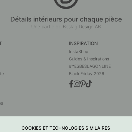
Détails intérieurs pour chaque pièce
Une partie de Beslag Design AB
T
INSPIRATION
InstaShop
Guides & Inspirations
#YESBESLAGONLINE
te
Black Friday 2026
es
COOKIES ET TECHNOLOGIES SIMILAIRES