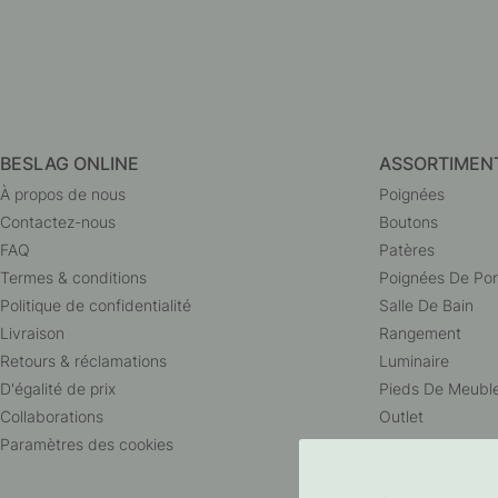
BESLAG ONLINE
ASSORTIMEN
À propos de nous
Poignées
Contactez-nous
Boutons
FAQ
Patères
Termes & conditions
Poignées De Por
Politique de confidentialité
Salle De Bain
Livraison
Rangement
Retours & réclamations
Luminaire
D'égalité de prix
Pieds De Meubl
Collaborations
Outlet
Paramètres des cookies