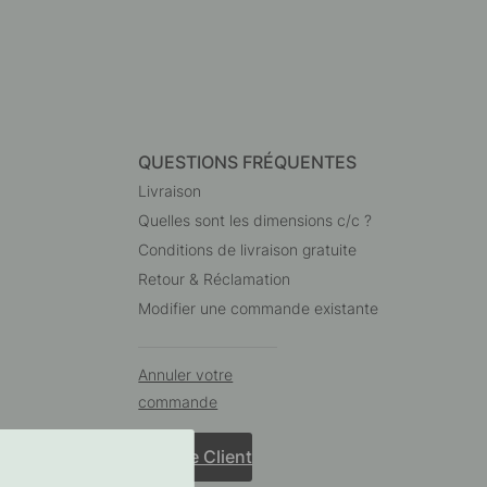
QUESTIONS FRÉQUENTES
Livraison
Quelles sont les dimensions c/c ?
Conditions de livraison gratuite
Retour & Réclamation
Modifier une commande existante
Annuler votre
commande
Service Client