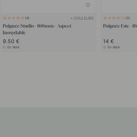
+ COULEURS
4
3
Poignée Studio - 160mm - Aspect
Poignée Este - 
Inoxydable
9.50
14
En stock
En stock