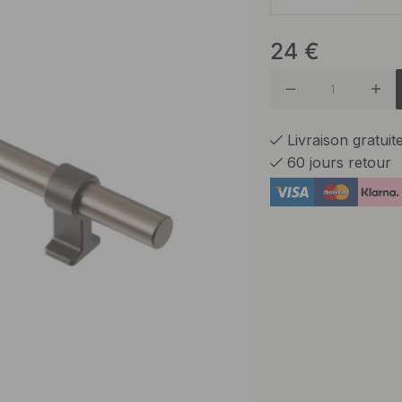
24
€
Noir ma
Laiton b
Livraison gratui
60 jours retour
Finition