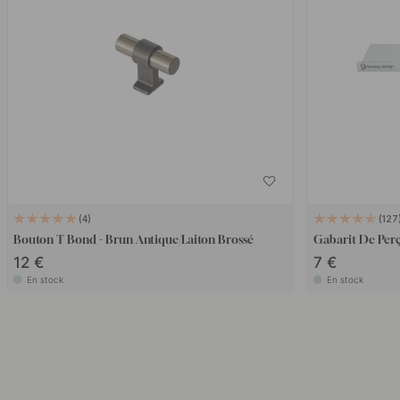
4
127
Bouton T Bond - Brun Antique/Laiton Brossé
Gabarit De Perç
12 €
7 €
En stock
En stock