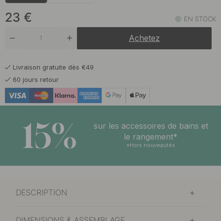
23 €
Laiton Brossé Foncé
En stock
23
€
EN STOCK
23 €
Titane Noir Brossé
Achetez
En stock
Livraison gratuite dès €49
60 jours retour
15%
sur les accessoires de bains et
le rangement*
*Hors nouveautés
DESCRIPTION
DIMENSIONS & ASSEMBLAGE