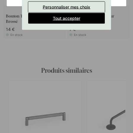
Personnaliser mes choix
+ COULEURS
127
Bouton T Brooklyn - Noir
Gabarit De Perçage Pour
Tout accepter
Brossé
Poignées Et Boutons
14 €
7 €
En stock
En stock
Produits similaires