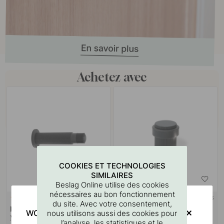
Achetez avec
COOKIES ET TECHNOLOGIES
SIMILAIRES
Beslag Online utilise des cookies
nécessaires au bon fonctionnement
+ COULEURS
+ COULEURS
14
4
du site. Avec votre consentement,
Butée De Porte Dexter - Noir
Butée De Porte Helix Stripe -
WOULD YOU RATHER VISIT?
nous utilisons aussi des cookies pour
Mat
Noir Mat
l’analyse, les statistiques et le