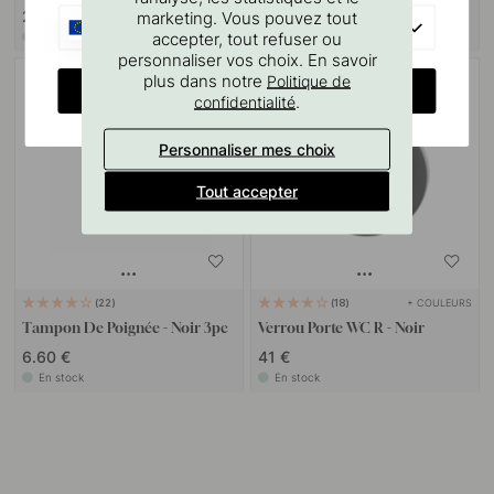
26.50 €
33 €
marketing. Vous pouvez tout
EU
accepter, tout refuser ou
En stock
En stock
personnaliser vos choix. En savoir
plus dans notre
Politique de
POPULAR
CHANGE COUNTRY
.
confidentialité
Personnaliser mes choix
Tout accepter
+ COULEURS
22
18
Tampon De Poignée - Noir 3pc
Verrou Porte WC R - Noir
6.60 €
41 €
En stock
En stock