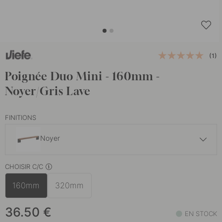
(1)
Poignée Duo Mini - 160mm -
Noyer/Gris Lave
FINITIONS
Noyer
33 €
CHOISIR C/C
Chêne
En stock
160mm
320mm
36.50
€
EN STOCK