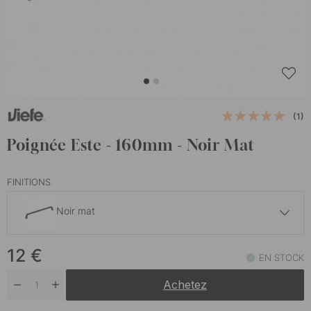
(1)
Poignée Este - 160mm - Noir Mat
FINITIONS
Noir mat
14 €
12
€
EN STOCK
En stock
Achetez
12 €
Gris Graphite
En stock