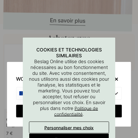
Achetez avec
COOKIES ET TECHNOLOGIES
SIMILAIRES
Beslag Online utilise des cookies
nécessaires au bon fonctionnement
du site. Avec votre consentement,
WOULD YOU RATHER VISIT?
nous utilisons aussi des cookies pour
l’analyse, les statistiques et le
marketing. Vous pouvez tout
EU
accepter, tout refuser ou
personnaliser vos choix. En savoir
plus dans notre
Politique de
CHANGE COUNTRY
127
.
confidentialité
Gabarit De Perçage Pour
Poignées Et Boutons
Personnaliser mes choix
7 €