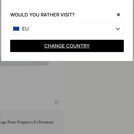
Achetez avec
WOULD YOU RATHER VISIT?
EU
CHANGE COUNTRY
age Pour Poignées Et Boutons