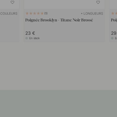
 COULEURS
+ LONGUEURS
1
Poignée Brooklyn - Titane Noir Brossé
Poi
23
29
En stock
E