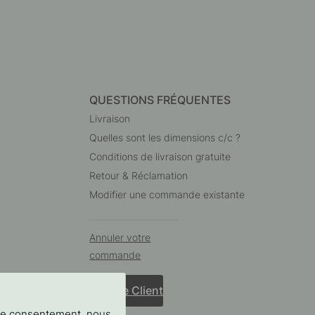
QUESTIONS FRÉQUENTES
Livraison
Quelles sont les dimensions c/c ?
Conditions de livraison gratuite
Retour & Réclamation
Modifier une commande existante
Annuler votre
commande
Service Client
tre consentement, nous