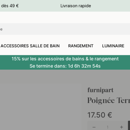
e dès 49 €
Livraison rapide
leurs
leurs
ACCESSOIRES SALLE DE BAIN
RANGEMENT
LUMINAIRE
15% sur les accessoires de bains & le rangement
Se termine dans:
1d
6h
32m
53s
Poignée Ter
17.50
€