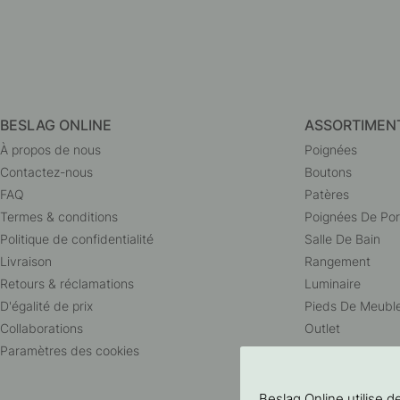
BESLAG ONLINE
ASSORTIMEN
À propos de nous
Poignées
Contactez-nous
Boutons
FAQ
Patères
Termes & conditions
Poignées De Por
Politique de confidentialité
Salle De Bain
Livraison
Rangement
Retours & réclamations
Luminaire
D'égalité de prix
Pieds De Meubl
Collaborations
Outlet
Paramètres des cookies
Beslag Online utilise