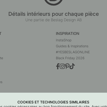
Détails intérieurs pour chaque pièce
Une partie de Beslag Design AB
T
INSPIRATION
InstaShop
Guides & Inspirations
#YESBESLAGONLINE
te
Black Friday 2026
es
COOKIES ET TECHNOLOGIES SIMILAIRES
 des cookies nécessaires au bon fonctionnement du site. Avec vo