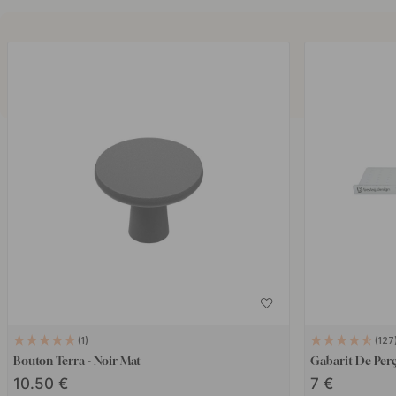
1
127
Bouton Terra - Noir Mat
Gabarit De Perç
10.50 €
7 €