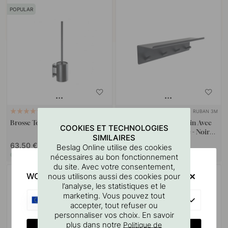
POPULAR
RUBAN 3M
RUBAN 3M
35
10
Brosse Toilette Solid - Noir Mat
Etagère De Salle De Bain Avec
COOKIES ET TECHNOLOGIES
Bande Á Crochets Base - Noir
SIMILAIRES
Mat
63.50 €
59 €
Beslag Online utilise des cookies
En stock
En stock
nécessaires au bon fonctionnement
du site. Avec votre consentement,
WOULD YOU RATHER VISIT?
nous utilisons aussi des cookies pour
l’analyse, les statistiques et le
marketing. Vous pouvez tout
EU
accepter, tout refuser ou
personnaliser vos choix. En savoir
plus dans notre
Politique de