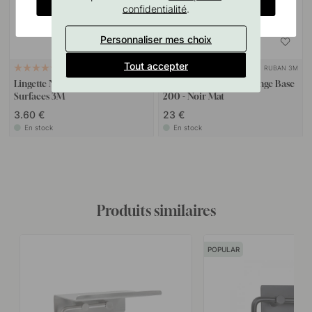
CHANGE COUNTRY
.
confidentialité
Personnaliser mes choix
Tout accepter
RUBAN 3M
114
14
Lingette Nettoyante Pour
Porte-Papier De Rechange Base
Surfaces 3M
200 - Noir Mat
3.60 €
23 €
En stock
En stock
Produits similaires
POPULAR